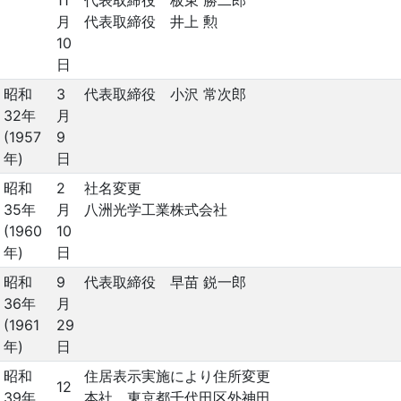
11
代表取締役 板東 勝二郎
月
代表取締役 井上 勲
10
日
昭和
3
代表取締役 小沢 常次郎
32年
月
(1957
9
年)
日
昭和
2
社名変更
35年
月
八洲光学工業株式会社
(1960
10
年)
日
昭和
9
代表取締役 早苗 鋭一郎
36年
月
(1961
29
年)
日
昭和
住居表示実施により住所変更
12
39年
本社 東京都千代田区外神田