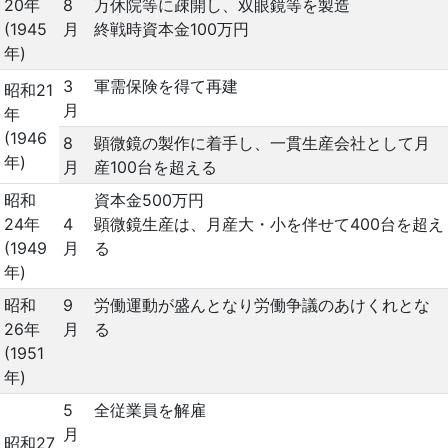
20年
8
万休院等に疎開し、双眼鏡等を製造
(1945
月
終戦時資本金100万円
年)
3
軍需保険を得て再建
昭和21
月
年
(1946
8
顕微鏡の製作に着手し、一貫生産会社として月
年)
月
産100台を超える
昭和
資本金500万円
24年
4
顕微鏡生産は、月産大・小を伴せて400台を超え
(1949
月
る
年)
昭和
9
労働運動が盛んとなり労働争議のあけくれとな
26年
月
る
(1951
年)
5
全従業員を解雇
月
昭和27