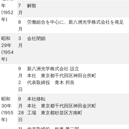
年
7
解散
(1952
月
年)
8
労働組合を中心に、新八洲光学株式会社を発足
月
昭和
3
会社閉鎖
29年
月
(1954
年)
9
新八洲光学株式会社 設立
月
本社 東京都千代田区神田台所町
2
代表取締役 青木 邦良
日
昭和
9
本社移転
30年
月
本社 東京都千代田区神田金沢町
(1955
28
工場 東京都杉並区方南町
年)
日