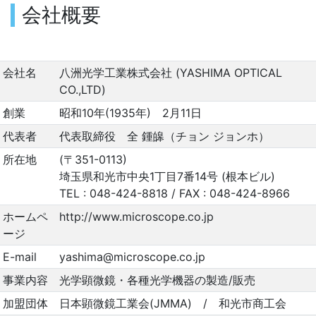
会社概要
会社名
八洲光学工業株式会社 (YASHIMA OPTICAL
CO.,LTD)
創業
昭和10年(1935年) 2月11日
代表者
代表取締役 全 鍾皞（チョン ジョンホ）
所在地
(〒351-0113)
埼玉県和光市中央1丁目7番14号 (根本ビル)
TEL : 048-424-8818 / FAX : 048-424-8966
ホームペ
http://www.microscope.co.jp
ージ
E-mail
yashima@microscope.co.jp
事業内容
光学顕微鏡・各種光学機器の製造/販売
加盟団体
日本顕微鏡工業会(JMMA)
/
和光市商工会