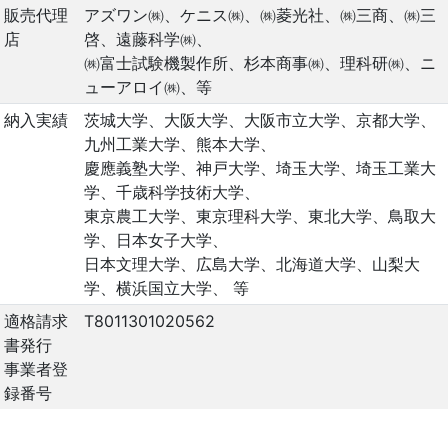
販売代理
アズワン㈱
、
ケニス㈱
、
㈱菱光社
、
㈱三商
、
㈱三
店
啓
、
遠藤科学㈱
、
㈱富士試験機製作所
、
杉本商事㈱
、
理科研㈱
、
ニ
ューアロイ㈱
、等
納入実績
茨城大学、大阪大学、大阪市立大学、京都大学、
九州工業大学、熊本大学、
慶應義塾大学、神戸大学、埼玉大学、埼玉工業大
学、千歳科学技術大学、
東京農工大学、東京理科大学、東北大学、鳥取大
学、日本女子大学、
日本文理大学、広島大学、北海道大学、山梨大
学、横浜国立大学、 等
適格請求
T8011301020562
書発行
事業者登
録番号