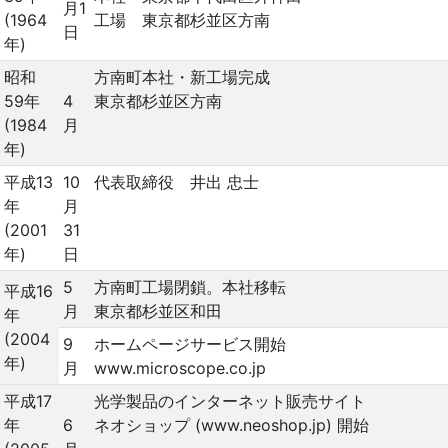
月1
(1964
工場 東京都杉並区方南
日
年)
昭和
方南町本社・新工場完成
59年
4
東京都杉並区方南
(1984
月
年)
平成13
10
代表取締役 井出 忠士
年
月
(2001
31
年)
日
5
方南町工場閉鎖。本社移転
平成16
月
東京都杉並区和田
年
(2004
9
ホームページサービス開始
年)
月
www.microscope.co.jp
平成17
光学製品のインターネット販売サイト
年
6
ネオショップ (www.neoshop.jp) 開始