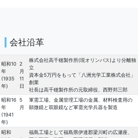
会社沿革
株式会社高千穂製作所(現オリンパス)より分離独
昭和10
2
立
年
月
資本金5万円をもって「八洲光学工業株式会社」
(1935
11
創業
年)
日
社長は高千穂製作所の元取締役、西野邦三郎
昭和16
5
軍需工場、金属管理工場の金属、材料検査用の
年
月
顕微鏡と双眼鏡など軍需光学兵器を製造
(1941
年)
昭和
福島工場として福島県伊達郡梁川町の広瀬座、